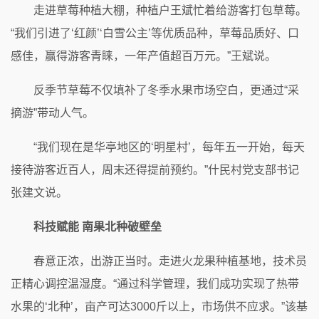
走进草莓种植大棚，种植户王斌忙着给游客打包草莓。
“我们引进了‘红颜’‘白雪公主’等优质品种，草莓品质好、口
感佳，赢得游客青睐，一年产值超百万元。”王斌说。
反季节草莓不仅填补了冬季水果市场空白，更通过“采
摘游”带动人气。
“我们现在是华亭地区的‘明星村’，每年五一开始，每天
接待游客近百人，周末还得提前预约。”什民村党支部书记
张建文说。
科技赋能 南果北种破壁垒
春意正浓，出游正当时。走进火龙果种植基地，技术员
正精心调控温湿度。“通过科学管理，我们成功实现了热带
水果的‘北种’，亩产可达3000斤以上，市场供不应求。”该基