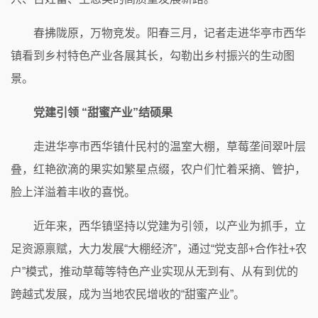
春拂陇原，万物竞发。阳春三月，记者走进华亭市西华
镇看到乡村特色产业各展其长，勾勒出乡村振兴的生动图
景。
党建引领 “甜蜜产业”结硕果
走进华亭市西华镇什民村的温室大棚，草莓垄间翠叶层
叠，红艳欲滴的果实如繁星点缀，农户们忙着采摘、管护，
脸上洋溢着丰收的喜悦。
近年来，西华镇坚持以党建为引领，以产业为抓手，立
足资源禀赋，大力发展“大棚经济”，通过“党支部+合作社+农
户”模式，推动草莓等特色产业实现从无到有、从有到优的
跨越式发展，成为当地农民增收的“甜蜜产业”。