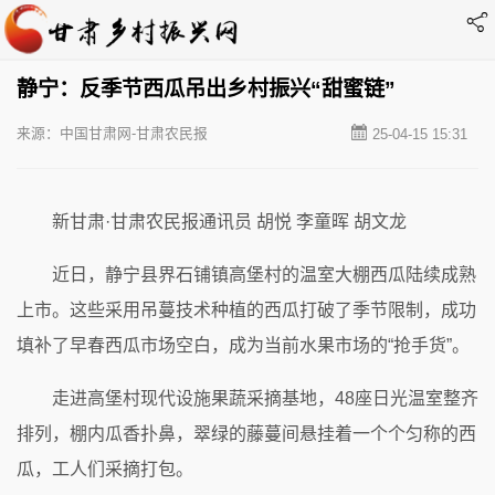
静宁：反季节西瓜吊出乡村振兴“甜蜜链”
来源：中国甘肃网-甘肃农民报
25-04-15 15:31
新甘肃·甘肃农民报通讯员 胡悦 李童晖 胡文龙
近日，静宁县界石铺镇高堡村的温室大棚西瓜陆续成熟
上市。这些采用吊蔓技术种植的西瓜打破了季节限制，成功
填补了早春西瓜市场空白，成为当前水果市场的“抢手货”。
走进高堡村现代设施果蔬采摘基地，48座日光温室整齐
排列，棚内瓜香扑鼻，翠绿的藤蔓间悬挂着一个个匀称的西
瓜，工人们采摘打包。