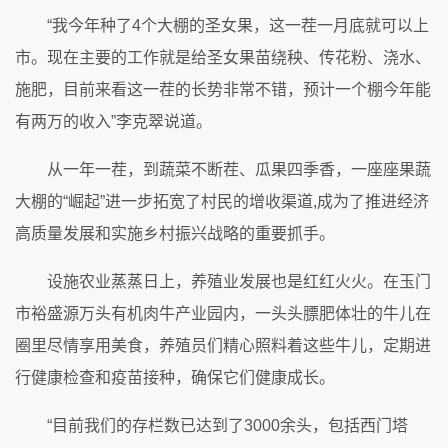
“我今年种了4个大棚的圣女果，这一茬一月底就可以上
市。现在主要的工作就是给圣女果苗绕秧、传花粉、浇水、
施肥，目前来看这一茬的长势非常不错，预计一个棚今年能
有两万的收入”李克翠说道。
从一年一茬，到蔬菜不断茬、瓜果四季香，一座座果蔬
大棚的“崛起”进一步拓宽了村民的增收渠道,成为了推进经济
高质量发展和实施乡村振兴战略的重要抓手。
设施农业蒸蒸日上，养殖业发展也是红红火火。在玉门
市裕盛源万头有机肉牛产业园内，一头头膘肥体壮的牛儿在
圈里尽情享用美食，养殖员们精心照料着这些牛儿，定期进
行健康检查和疫苗接种，确保它们健康成长。
“目前我们的存栏数已达到了3000余头，包括西门塔