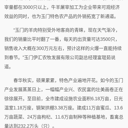
宰量都在3000只以上，牛羊屠宰加工为企业带来可观经济
效益的同时，也为玉门特色农产品的外销拓宽了新通道。
“玉门的羊肉特别受外地客商的青睐，现在天气渐冷，
我们的销量比平时翻了一番，每天的出货量可达3500只，
销售收入大概在300万元左右，预计这样的火爆一直能持续
到春节。”玉门伊汇农牧发展有限公司副总经理富琨茹说
道。
春华秋实，硕果累累，特色产业遍地开花。如今的玉门
产业发展蒸蒸日上，一幅幅产业兴、农民富的壮美画卷正在
徐徐展开。至目前，全市建成设施农业面积6.18万亩，日光
温室1.18万座，钢架拱棚3.38万座。建成11万亩蜜瓜、13.6
万亩蔬菜、24万亩枸杞、11.6万亩制种等种植基地，畜禽总
量达到232.2万头（只）。