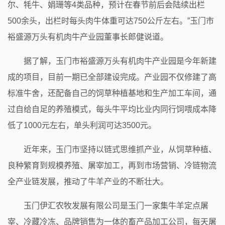
尔、牦牛、娟珊等4类品种，预计在春节前后会陆续出栏
500余头，出栏时每头肉牛体重可达750公斤左右。”玉门市
裕盛源万头有机肉牛产业园董事长郎健说道。
据了解，玉门市裕盛源万头有机肉牛产业园是今年新建
成的项目，目前一期已全部建设完成。产业园不仅修建了高
标准牛舍，还配备自己的饲草种植基地和生产加工车间，通
过自给自足的养殖模式，每头牛平均比业内同行饲喂成本降
低了1000元左右，单头利润可达3500元。
近年来，玉门市坚持以链式思维抓产业，从饲草种植、
良种繁育到规模养殖、屠宰加工，再到市场营销、冷链物流
全产业链发展，推动了牛羊产业的不断壮大。
玉门伊汇农牧发展有限公司是玉门一家集牛羊定点屠
宰、冷藏冷冻、品牌销售为一体的畜产品加工公司，每天屠