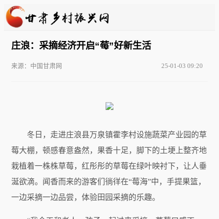
庄浪：采摘经济开启“莓”好新生活
来源：中国甘肃网
25-01-03 09:20
冬日，走进庄浪县万泉镇霍李村设施蔬菜产业园的草
莓大棚，顿感春意盎然，果香十足，脚下的土埂上整齐地
栽植着一株株草莓，红彤彤的草莓在绿叶映衬下，让人垂
涎欲滴。闻香而来的游客们徜徉在“莓海”中，手提果篮，
一边采摘一边品尝，体验田园采摘的乐趣。