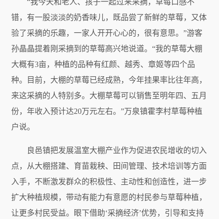
“我今天和老人、孩子一起过来采摘，草莓口感不
错，有一股淡淡的奶香味儿，既品尝了新鲜的草莓，又体
验了采摘的乐趣，一家人开开心心的，很有意思。”游客
孙晶晶提着刚采摘到的草莓高兴地说道。“我的草莓大棚
大概有3亩，种植的品种有红颜、越秀、章姬等四个品
种。目前，大棚的草莓已经成熟，今年挂果率比往年高，
来这采摘的人特别多。大棚草莓可以销售至明年四、五月
份，年收入预计达20万元左右。”万泉镇霍李村草莓种植
户说。
良邑镇把发展温室大棚产业作为促进农民增收的切入
点，从大棚搭建、育苗栽秧、田间管理、技术培训等方面
入手，不断激发群众的积极性、主动性和创造性，进一步
扩大种植规模，带动有能力有意愿的村民参与草莓种植，
让更多村民受益。眼下借助‘采摘经济’优势，引导和支持