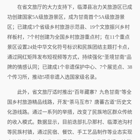
在省文旅厅的大力支持下，临潭县冶力关旅游区已成
功创建国家5A级旅游景区，成为甘南首个5A级旅游景
区；已建成3个省级乡村旅游示范县、19个文旅振兴乡村
样板村，7个村创建为全国乡村旅游重点村；在11个重点
景区设置24处中华文化符号标识和民族团结主题打卡点，
通过网红矩阵发布短视频等方式，持续强化“圣境甘南”品
牌的情感认同；已建成1个非遗保护中心、7个展览点、38
个传习所，推动5项非遗入选国家级名录。
此外，省文旅厅适时推出“百年藏寨？九色甘南”等全
国乡村旅游精品线路，开发“茶马互市？唐蕃古道”历史文
化游线路。通过一系列的举措，改变了民族地区群众传统
的收入模式。数据显示，目前迭部扎尕那村、临潭池沟村
等民族村镇，通过民宿、餐饮、手工艺品制作等业态实现