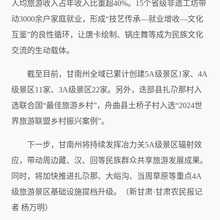
人均旅游收入占年收入比重超40%。15个省级非遗工坊带
动3000余户家庭就业，形成“技艺传承—就业增收—文化
互鉴”的良性循环，让唐卡绘制、锅庄舞等成为民族文化
交流的生动载体。
截至目前，甘南州全域已累计创建5A级景区1家、4A
级景区11家、3A级景区22家。另外，迭部县扎尕那村入
选联合国“最佳旅游乡村”，舟曲县土桥子村入选“2024世
界旅游联盟乡村振兴案例”。
下一步，甘南州将持续发挥冶力关5A级景区辐射效
应，带动周边藏、汉、回等民族群众共享旅游发展成果。
同时，将加快推进扎尕那、大峪沟、当周草原等重点4A
级旅游景区基础设施提档升级。（新甘肃·甘肃农民报记
者 杨万明）