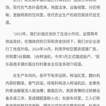
场，现代化气息扑面而来。地面洁净、设备规整、分区明
晰，宽敞明亮的空间里，现代农业生产的规范高效尽显无
遗。
“2023年，我们炒面庄创办了氐池小作坊，运营两年
效益良好。在镇政府的引导和资金扶持下，我们对企业进
行了改造升级。2024年10月，利用学校空置房搭建厂房，
并购置5台钢磨、3台榨油机，今年5月正式建成投产。”民
乐县南丰镇炒面庄村村委会主任张多财介绍道。
在生产车间内，各环节有序运转。榨油区里，翻炒机
内菜籽翻滚，香气四溢，经吸料枪送入榨油机后，金黄色
的香油缓缓流入接油槽；磨面区内，高原青稞经过研磨设
备多道工序，变成细腻面粉入仓；包装车间里，工人们熟
练地按规格封装面粉，罐装与袋装成品整齐码放，标准化