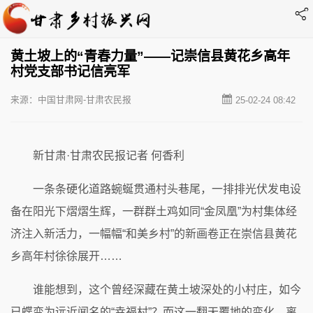
黄土坡上的“青春力量”——记崇信县黄花乡高年
村党支部书记信亮军
来源：中国甘肃网-甘肃农民报
25-02-24 08:42
新甘肃·甘肃农民报记者 何香利
一条条硬化道路蜿蜒贯通村头巷尾，一排排光伏发电设
备在阳光下熠熠生辉，一群群土鸡如同“金凤凰”为村集体经
济注入新活力，一幅幅“和美乡村”的新画卷正在崇信县黄花
乡高年村徐徐展开……
谁能想到，这个曾经深藏在黄土坡深处的小村庄，如今
已蝶变为远近闻名的“幸福村”？而这一翻天覆地的变化，离