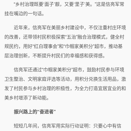
“乡村治理既要‘面子’靓，又要‘里子’美。”这是信亮军常
挂在嘴边的一句话。
近年来，信亮军在美丽乡村建设中，不仅注重村庄环境
的改善，还带领村民积极探索“五治”融合治理模式，健全村
规民约，用好“红白理事会”和“巾帼家美积分”超市，推动基
层治理创新，不断提升村民们的幸福感和获得感。
信亮军还通过“巾帼家美积分”超市，鼓励村民参与环境
卫生整治、文明家庭评选等活动，用积分兑换生活用品，激
发了村民参与乡村治理的积极性，为全力打造宜居宜业的和
美乡村增添了新动能。
振兴路上的“奋进者”
短短几年间，信亮军用实际行动证明：只要心中有信