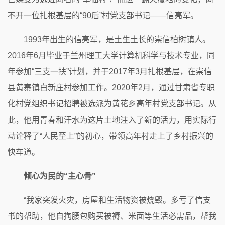
不开一位扎根基层的“90后”村党支部书记——信亮军。
1993年出生的信亮军，是土生土长的崇信柏树镇人。
2016年6月毕业于兰州理工大学计算机科学与技术专业，同
年参加“三支一扶”计划，并于2017年3月扎根基层，在崇信
县黄寨镇白新庄村参加工作。2020年2月，通过甘肃省专职
化村党组织书记招聘被选派为黄花乡高年村党支部书记。从
此，他用青春和汗水为这片土地注入了新的活力，用实际行
动诠释了“人民至上”的初心，带领高年村走上了乡村振兴的
快车道。
倾心为民的“主心骨”
“我家突发火灾，房屋和生活物资被烧毁。多亏了信支
书的帮助，他自掏腰包购买被褥、米面等生活必需品，帮我