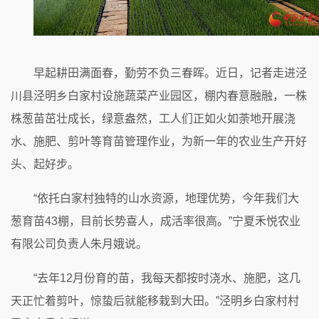
早起耕田满面春，勤劳不负三春晖。近日，记者走进泾
川县泾明乡白家村设施蔬菜产业园区，棚内春意融融，一株
株葱苗茁壮成长，绿意盎然，工人们正如火如荼地开展浇
水、施肥、剪叶等育苗管理作业，为新一年的农业生产开好
头、起好步。
“依托白家村独特的山水资源，地理优势，今年我们大
葱育苗43棚，目前长势喜人，成活率很高。”宁夏禾悦农业
有限公司负责人朱月娥说。
“去年12月份育的苗，我每天都按时浇水、施肥，这几
天正忙着剪叶，惊蛰后就能移栽到大田。”泾明乡白家村村