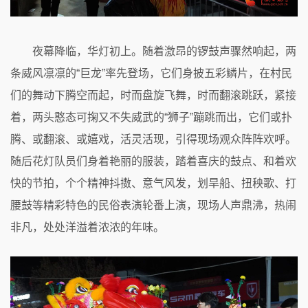
夜幕降临，华灯初上。随着激昂的锣鼓声骤然响起，两
条威风凛凛的“巨龙”率先登场，它们身披五彩鳞片，在村民
们的舞动下腾空而起，时而盘旋飞舞，时而翻滚跳跃，紧接
着，两头憨态可掬又不失威武的“狮子”蹦跳而出，它们或扑
腾、或翻滚、或嬉戏，活灵活现，引得现场观众阵阵欢呼。
随后花灯队员们身着艳丽的服装，踏着喜庆的鼓点、和着欢
快的节拍，个个精神抖擞、意气风发，划旱船、扭秧歌、打
腰鼓等精彩特色的民俗表演轮番上演，现场人声鼎沸，热闹
非凡，处处洋溢着浓浓的年味。