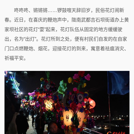
咚咚咚、锵锵锵……锣鼓喧天辞旧岁，民俗花灯闹新
春。近日，在喜庆的鞭炮声中，陇南武都吉石坝街道办上黄
家坝社区的花灯“耍”起来，花灯队伍从固定的地方缓缓驶
出，名为“出灯”。花灯所到之处，便有村民们自发的在自家
门口点燃鞭炮、烟花，迎接花灯的到来，寓意着祛瘟消灾、
祈福平安。