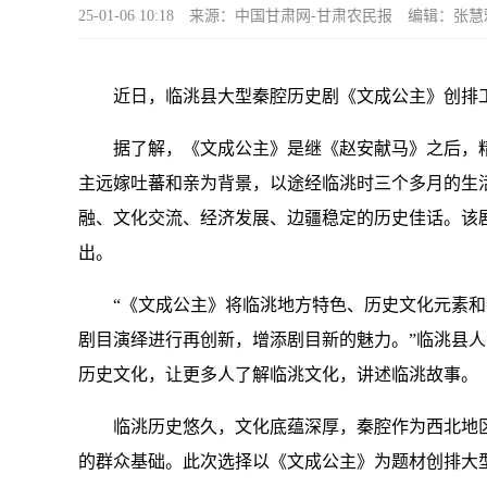
25-01-06 10:18
来源：中国甘肃网-甘肃农民报
编辑：张慧
近日，临洮县大型秦腔历史剧《文成公主》创排
据了解，《文成公主》是继《赵安献马》之后，精
主远嫁吐蕃和亲为背景，以途经临洮时三个多月的生
融、文化交流、经济发展、边疆稳定的历史佳话。该剧于2
出。
“《文成公主》将临洮地方特色、历史文化元素和
剧目演绎进行再创新，增添剧目新的魅力。”临洮县
历史文化，让更多人了解临洮文化，讲述临洮故事。
临洮历史悠久，文化底蕴深厚，秦腔作为西北地区
的群众基础。此次选择以《文成公主》为题材创排大