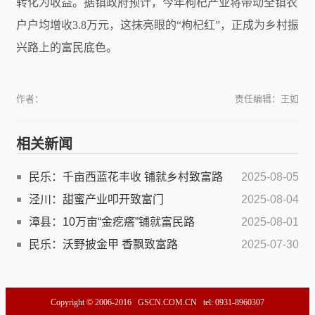
转化为收益。据镇政府预计，今年枸杞产业将带动全镇农
户户均增收3.8万元，这抹亮眼的“枸杞红”，正成为乡村振
兴路上的富民底色。
作者：
责任编辑：王如
相关新闻
民乐：千亩西蓝花丰收 铺就乡村致富路
2025-08-05
泾川：甜蜜产业叩开致富门
2025-08-04
漳县：10万亩“金疙瘩”铺就富民路
2025-08-01
民乐：沃野披金甲 香飘致富路
2025-07-30
Copyright © 2006-2016 GSCN.COM.CN tel: 0931-8960307