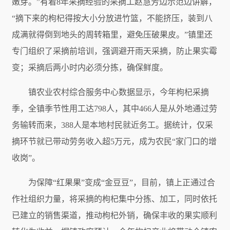
嫩芽。”有着8年采摘经验的采摘工赵慧芳边示范边讲解，
“摘下来的枸杞得按大小分放进竹篮，不能挤压，装到八
成满就得倒到地头的周转箱里，避免压破果皮。”镇里还
专门组织了采摘前培训，强调避开雨天采摘，防止果实霉
变；采摘后两小时内必须分拣，确保鲜度。
镇农业农村综合服务中心数据显示，今年枸杞采摘
季，全镇季节性用工达798人，其中466人是从外地通过劳
务输转而来，388人是本地村民就近务工。据统计，仅采
摘环节就已带动劳务收入超5万元，成为农民“家门口的增
收岗”。
为保障“红果果”变成“金豆豆”，目前，镇上正通过合
作社组织力量，将采摘的枸杞集中分拣、加工，同时依托
已建立的销售渠道，推动枸杞外销，确保丰收的果实顺利