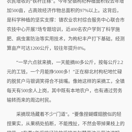
农民增收的“铁杆庄稼”。今年全镇枸杞种植面积较去年增
加500亩，占高效经济作物总面积的97%以上。这背后，
是科学种植的坚实支撑：镇农业农村综合服务中心联合市
农技中心开展7场专题培训，近400名农户学到了科学施
肥、病虫害防治等实用技术，为枸杞丰产打下基础，经测
算亩产可达1200公斤，较往年提升8%。
“一早六点就来摘，一天能摘80多公斤，按每公斤2.2
元的工钱，一个月能挣5000多！”正在柳北村枸杞地忙碌
的脱贫户马银调笑得合不拢嘴。像她这样的采摘工，全镇
每天有500余人上岗，其中既有本地农户，也有通过劳务
输转而来的周边村民。
采摘现场藏着不少“门道”。“要像捏蝴蝶翅膀似的轻
捏果实，从果柄处掐断，不能拽扯，不然会带掉果枝上的