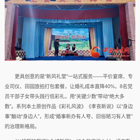
更具创意的是“新风礼堂”一站式服务——平价宴席、专
业司仪、田园旅拍打包套餐，让婚礼成本直降40%，8名党
员干部子女带头践行低彩礼，用“关键少数”带动“绝大多
数”。系列本土原创作品《彩礼风波》《孝丧新说》以“身边
事”触动“身边人”，形成“婚事新办有人夸、旧俗陋习有人管”
的治理新格局。