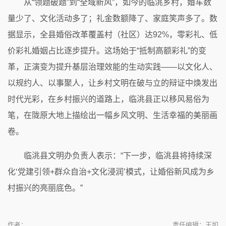
从“领题破题”到“全域新风”，如今的临洮乡村，婚车数
量少了、文化活动多了；礼金数额降了、家庭笑声多了。数
据显示，全县婚俗改革覆盖村（社区）达92%，零彩礼、低
价彩礼婚姻占比逐步提升。这场始于“抵制高额彩礼”的变
革，正演变为提升基层治理效能的生动实践——以文化人、
以规约人、以事聚人，让乡村文明在破与立的辩证中焕发出
时代光彩，在乡村振兴的道路上，临洮县正以移风易俗为
笔，在陇原大地上描绘出一幅乡风文明、生活幸福的美丽画
卷。
临洮县文明办负责人表示：“下一步，临洮县将持续深
化‘党建引领+群众自治+文化浸润’模式，让婚俗新风成为乡
村振兴的亮丽底色。”
作者：
责任编辑：王如