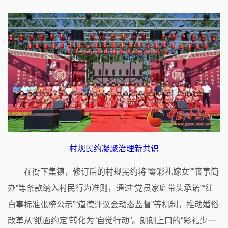
村规民约凝聚治理新共识
在衙下集镇，修订后的村规民约将“零彩礼嫁女”“丧事简
办”等条款纳入村民行为准则，通过“党员家庭带头承诺”“红
白事标准张榜公示”“道德评议会动态监督”等机制，推动婚俗
改革从“纸面约定”转化为“自觉行动”。朗朗上口的“彩礼少一