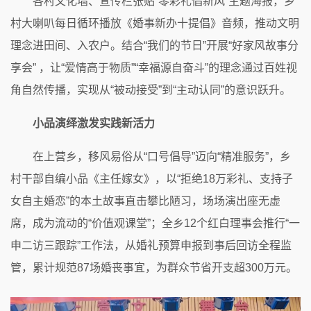
各村文化墙、宣传栏张贴“零彩礼倡新风”主题海报，乡
村大喇叭每日循环播放《婚事新办十提倡》音频，推动文明
理念进田间、入农户。结合“我们的节日”开展“好家风故事分
享会” ，让“爱情高于物质”“幸福源自奋斗”的理念通过百姓视
角自然传播，实现从“被动接受”到“主动认同”的意识跃升。
小品演绎激发实践新活力
在上营乡，移风易俗从“口号倡导”迈向“精准服务”，乡
村干部自编小品《主任嫁女》，以“拒绝18万彩礼、支持子
女自主婚恋”的本土故事直击攀比陋习，场场演出座无虚
席，成为流动的“价值观课堂”；全乡12个红白理事会推行“一
申二访三跟踪”工作法，从婚礼预算申报到事后回访全程监
管，累计规范87场婚丧事宜，为群众节省开支超300万元。