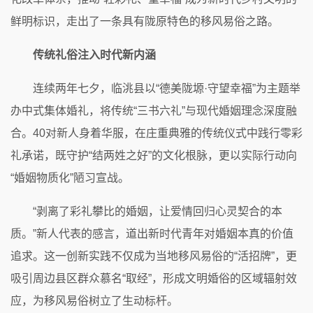
鲜明标识，走出了一条具有陇原特色的移风易俗之路。
传统礼俗注入时代新内涵
连续两年七夕，临洮县以“德美陇塬·守望幸福”为主题举
办中式集体婚礼，将传统“三书六礼”与现代婚姻理念深度融
合。40对新人身着华服，在庄重典雅的传统仪式中践行零彩
礼承诺，既守护“结两姓之好”的文化根脉，更以实际行动向
“婚姻物质化”陋习宣战。
“剥离了彩礼攀比的婚姻，让爱情回归心灵契合的本
质。”新人代表的感言，道出新时代青年对婚姻本真的价值
追求。这一创新实践不仅成为当地移风易俗的“活招牌”，更
吸引周边县区群众慕名“取经”，形成文明婚俗的区域辐射效
应，为移风易俗树立了生动标杆。