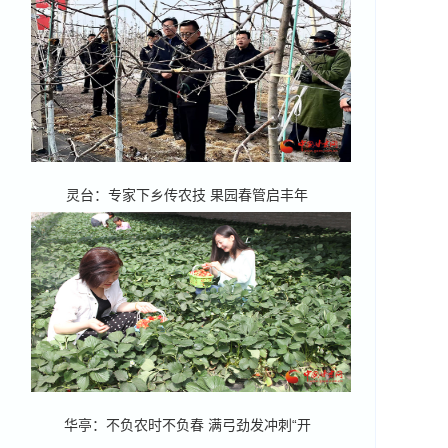
灵台：专家下乡传农技 果园春管启丰年
华亭：不负农时不负春 满弓劲发冲刺“开