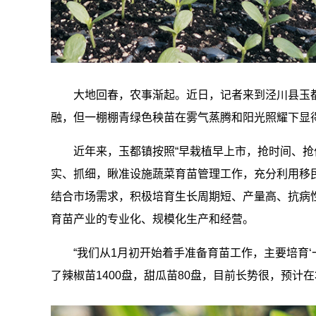
大地回春，农事渐起。近日，记者来到泾川县玉
融，但一棚棚青绿色秧苗在雾气蒸腾和阳光照耀下显
近年来，玉都镇按照“早栽植早上市，抢时间、抢
实、抓细，瞅准设施蔬菜育苗管理工作，充分利用移
结合市场需求，积极培育生长周期短、产量高、抗病性
育苗产业的专业化、规模化生产和经营。
“我们从1月初开始着手准备育苗工作，主要培育‘一
了辣椒苗1400盘，甜瓜苗80盘，目前长势很，预计