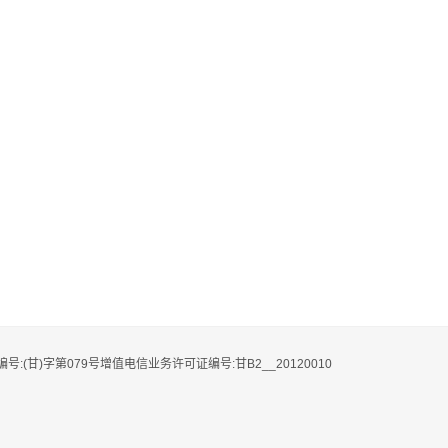
编号:(甘)字第079号增值电信业务许可证编号:甘B2__20120010