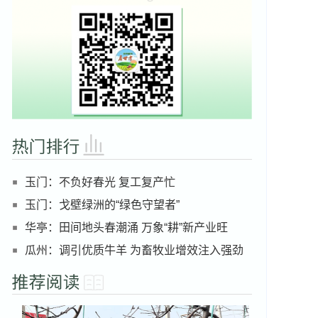
玉门：不负好春光 复工复产忙
玉门：戈壁绿洲的“绿色守望者”
华亭：田间地头春潮涌 万象“耕”新产业旺
瓜州：调引优质牛羊 为畜牧业增效注入强劲
活力