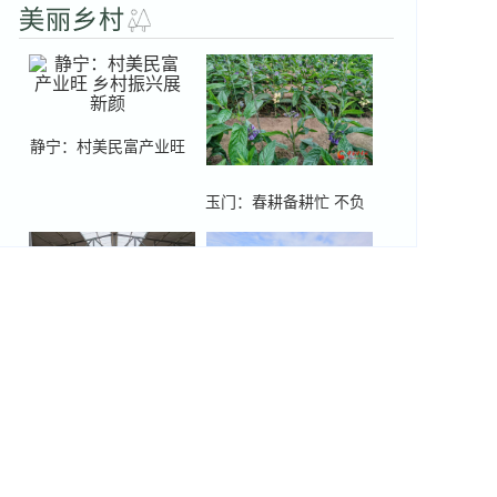
门红”
静宁：村美民富产业旺
乡村振兴展新颜
玉门：春耕备耕忙 不负
好时光
崇信：“一村富”带动“连
临泽：执绿为笔 奋力书
片兴”
写绿水青山生态答卷