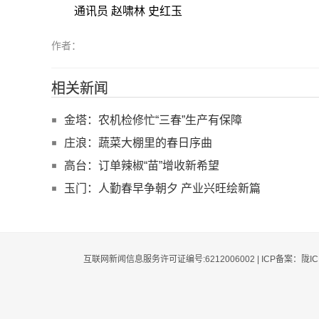
通讯员 赵啸林 史红玉
作者：
相关新闻
金塔：农机检修忙“三春”生产有保障
庄浪：蔬菜大棚里的春日序曲
高台：订单辣椒“苗”增收新希望
玉门：人勤春早争朝夕 产业兴旺绘新篇
互联网新闻信息服务许可证编号:6212006002 | ICP备案：陇I