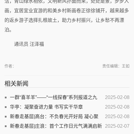
洁，青山绿水相依，文明新风扑面而来，处处是景，步步入
画，宜居宜业宜游的和美乡村新画卷正徐徐铺开，越来越多
的返乡游子选择扎根故土，助力乡村振兴，让乡愁不再漂
泊。
通讯员 汪泽福
作者：
责任编辑：王如
相关新闻
一群“喜羊羊”——“一线探春”系列报道之九
2025-02-08
华亭：凝聚奋进力量 书写实干华章
2025-02-08
新春走基层|高台：不负春光开好局 凝心聚
2025-02-08
力再出发
新春走基层|庄浪：首个工作日元气满满启新
2025-02-07