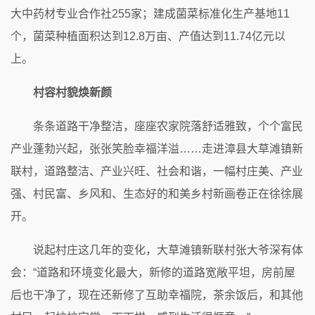
大中药材专业合作社255家；建成菌菜标准化生产基地11
个，菌菜种植面积达到12.8万亩、产值达到11.74亿元以
上。
村容村貌焕新颜
条条道路干净整洁，座座农家院落舒适雅致，个个富民
产业蓬勃兴起，张张笑脸幸福洋溢……走进漳县大草滩镇新
联村，道路整洁、产业兴旺、社会和谐，一幅村庄美、产业
强、村民富、乡风和、生态好的和美乡村新画卷正在徐徐展
开。
说起村庄这几年的变化，大草滩镇新联村张大爷深有体
会：“道路和环境变化最大，新修的道路宽敞平坦，房前屋
后也干净了，现在还新修了互助幸福院，茶余饭后，和其他