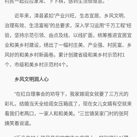
村民一起拉拉家常、下下棋，感到生活很惬意。”
近年来，漳县紧扣“产业兴旺、生态宜居、乡风文明、
治理有效、生活富裕”的总要求，深入学习运用“千万工程”经
验，坚持示范引领、由点及线、以线扩面，统筹推进宜居宜
业和美乡村建设，绣出了一幅村庄美、产业强、村民富、乡
风好的和美乡村新画卷。累计创建省级和美乡村示范村1
个、市级和美乡村示范村4个。
乡风文明润人心
“在红白理事会的劝导下，我家嫁闺女就要了三万元的
彩礼，结婚当天全给闺女压箱底了，现在女儿女婿有空就来
看我们老两口，一家人和和美美。”三岔镇吴家门村的张阿
姨笑着说道。