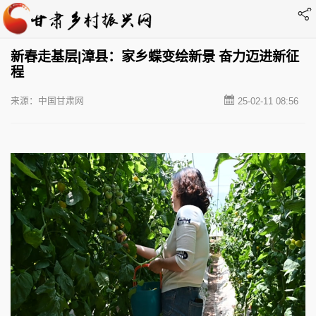
新春走基层|漳县：家乡蝶变绘新景 奋力迈进新征
程
来源：中国甘肃网
25-02-11 08:56