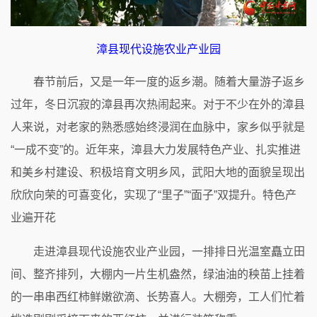
漳县现代设施农业产业园
春节前后，又是一年一度的返乡潮。随着大量游子返乡
过年，冬日沉寂的漳县再次热闹起来。对于不少在外的漳县
人来说，对老家的熟悉感始终浸润在血脉中，家乡似乎就是
“一成不变”的。近年来，漳县大力发展特色产业、扎实推进
和美乡村建设、积极培育文明乡风，武阳大地的面貌呈现出
欣欣向荣的可喜变化，实现了“里子”“面子”双提升。特色产
业遍开花
走进漳县现代设施农业产业园，一排排日光温室矗立田
间、整齐排列，大棚内一片生机盎然，绿油油的秧苗上挂着
的一串串西红柿鲜嫩欲滴、长势喜人。大棚旁，工人们忙着