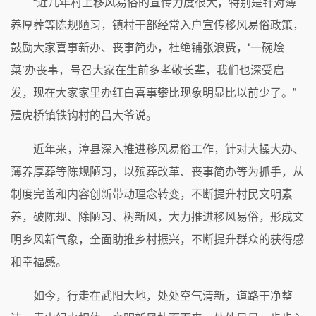
“近几年村上移风易俗的宣传力度很大，特别是针对薄
养厚葬等陈规陋习，镇村干部经常入户宣传移风易俗政策，
鼓励大家喜事新办、丧事简办，杜绝铺张浪费，‘一碗烩
菜’办丧事，号召大家在生前多孝敬长辈，我们也深受启
发，现在大家家里办红白喜事攀比现象明显比以前少了。”
殪虎桥镇铁钩村的吕大爷说。
近年来，漳县深入推进移风易俗工作，针对大操大办、
薄养厚葬等陈规陋习，以殡葬改革、丧事简办等为抓手，从
制度完善和内容创新带动理念转变，不断提升村民文明素
养，破陈规、除陋习、树新风，大力推进移风易俗，形成文
明乡风新气象，全面助推乡村振兴，不断提升群众的获得感
和幸福感。
如今，行走在武阳大地，处处空气清新，道路干净整