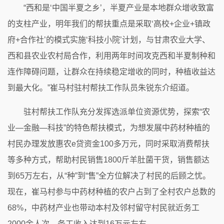
“西和是‘中国半夏之乡’，半夏产业是本地群众增收致富
的支柱产业，明年我们的帮扶重点是采取‘高校+企业+镇政
府+合作社’的模式实施‘科技小院’计划，与甘肃农业大学、
西和县农业农村局合作，利用两年时间攻克西和半夏制种和
连作障碍问题，让群众在持续稳定增收的同时，种植收益达
到最大化。”崔马村驻村帮扶工作队员朱锐东介绍道。
驻村帮扶工作队充分发挥选派单位资源优势，探索“农
业—金融—科技”的特色帮扶模式，为想发展中药材种植的
村民办理发放惠农e贷资金100多万元，同时采取消费帮扶
等多种方式，帮助村民销售1800斤羊肚菌干货，销售额达
到65万左右，从“种”到“售”全方位解决了村民的后顾之忧。
现在，崔马村参与中药材种植的农户占到了全村农户总数的
68%，中药材产业也带动本村及邻村留守村民就近务工
2000余人次，务工收入达到16万元左右。