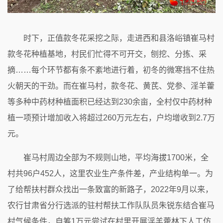
时下，正值款冬花采挖之际，走进西和县洛峪镇崔马村
款冬花种植基地，村民们忙得不可开交，刨挖、分拣、采
摘……每个环节都有条不紊地进行着，初冬的微寒挡不住热
火朝天的干劲。而在崔马村，款冬花、黄芪、党参、淫羊藿
等多种中药材种植面积已经达到230余亩，全村仅中药材种
植一项预计增加收入将超过260万元左右，户均增收到2.7万
元。
崔马村周边全部为不规则山地，平均海拔1700米，全
村共96户452人，这里农业生产条件差，产业结构单一。为
了给帮扶村群众找出一条致富的新路子，2022年9月以来，
农行甘肃省分行选派的驻村帮扶工作队队员朱锐东结合崔马
村气候条件，自筹1万元尝试在村里开展淫羊藿林下人工仿