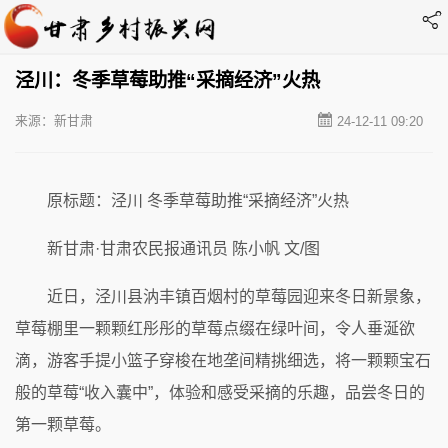
泾川：冬季草莓助推“采摘经济”火热
来源：新甘肃
24-12-11 09:20
原标题：泾川 冬季草莓助推“采摘经济”火热
新甘肃·甘肃农民报通讯员 陈小帆 文/图
近日，泾川县汭丰镇百烟村的草莓园迎来冬日新景象，
草莓棚里一颗颗红彤彤的草莓点缀在绿叶间，令人垂涎欲
滴，游客手提小篮子穿梭在地垄间精挑细选，将一颗颗宝石
般的草莓“收入囊中”，体验和感受采摘的乐趣，品尝冬日的
第一颗草莓。