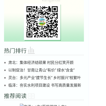
肃北：集体经济结硕果 村民分红笑开颜
以制促治！甘南让青山“有价” 绿水“含金”
灵台：多元产业“拔节生长” 乡村振兴“枝繁叶
茂”
临泽：夯实水利项目建设 书写高质量发展新
篇章