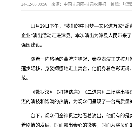
24-12-05 08:56
来源：中国甘肃网-甘肃农民报
编辑：张慧
11月29日下午，“我们的中国梦—文化进万家”暨
企业”演出活动走进漳县。本次演出为漳县人民带来
强国建设。
随着一阵悠扬的曲牌声响起，秦腔表演正式拉开帷
莲步轻移，身姿婀娜地走上舞台，他们身着色彩斑斓
范。
《数罗汉》《打神诰庙》《二进宫》三场演出将观
湛的演技和饱满的热情，为观众们呈现了一台高质量
台下，观众们全神贯注地看着演出，他们有的是秦
着剧情的发展，时而露出会心的微笑，时而为演员们