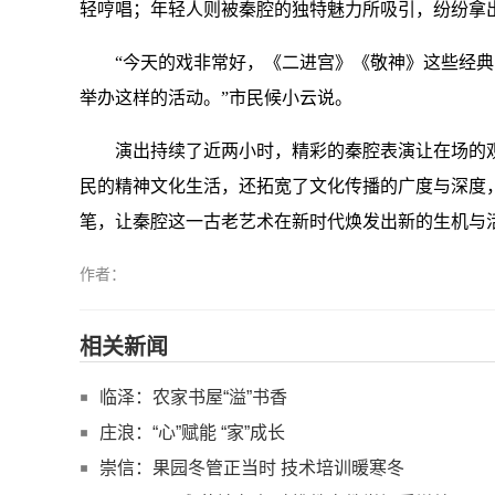
轻哼唱；年轻人则被秦腔的独特魅力所吸引，纷纷拿
“今天的戏非常好，《二进宫》《敬神》这些经典
举办这样的活动。”市民候小云说。
演出持续了近两小时，精彩的秦腔表演让在场的观
民的精神文化生活，还拓宽了文化传播的广度与深度
笔，让秦腔这一古老艺术在新时代焕发出新的生机与活
作者：
相关新闻
临泽：农家书屋“溢”书香
庄浪：“心”赋能 “家”成长
崇信：果园冬管正当时 技术培训暖寒冬