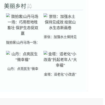
崇信：加强水土保持见
陇拍客|山丹马场一场：
成效 绘就山水生态新画
巧用茬地牲畜壮 保护生
卷
态促双赢
山丹：点亮民生“微幸
金塔：适老化“小改造”
福”
托起老年人“大幸福”